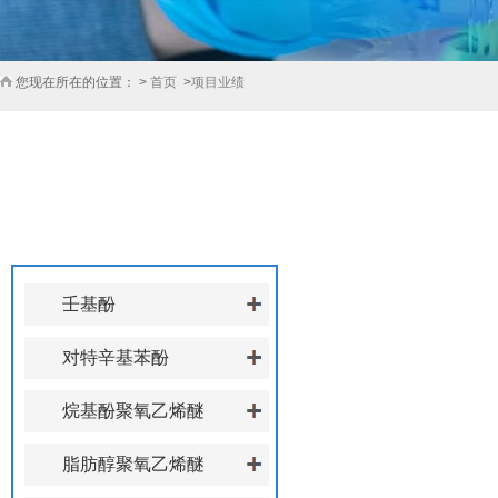
您现在所在的位置： >
首页
>
项目业绩
产品展厅
PRODUCT CENTER
壬基酚
对特辛基苯酚
烷基酚聚氧乙烯醚
脂肪醇聚氧乙烯醚